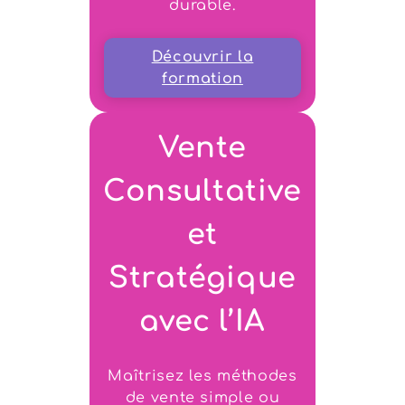
durable.
Découvrir la
formation
Vente
Consultative
et
Stratégique
avec l’IA
Maîtrisez les méthodes
de vente simple ou